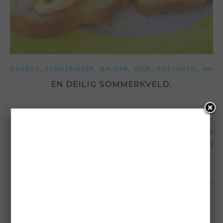
,
,
,
,
,
DAGBOK
FUNDERINGER
HALDEN
HJEM
KOSTHOLD
MAT
EN DEILIG SOMMERKVELD.
Sitter her på verandaen, hører måkene skrike i det de flyr
forbi. Kanskje kjenner de lukten av reker? Deilig og slappe
av med noen rekesmørbrød, sommeren blir liksom ikke helt
sommer uten synes jeg. Hører det tordne i det fjerne,…
Av
Siri
12/07/2020