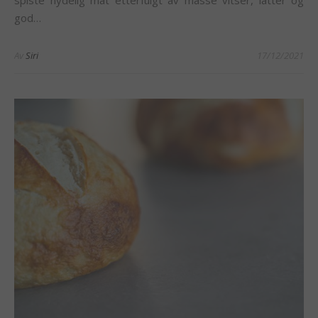
god…
Av
Siri
17/12/2021