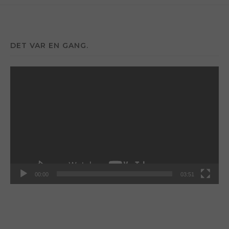
DET VAR EN GANG.
Videoavspiller
00:00
03:51