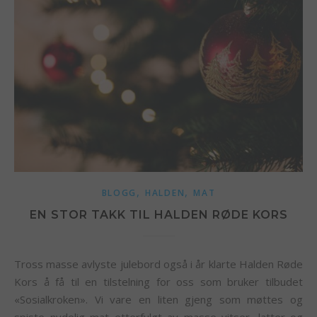
,
,
BLOGG
HALDEN
MAT
EN STOR TAKK TIL HALDEN RØDE KORS
Tross masse avlyste julebord også i år klarte Halden Røde
Kors å få til en tilstelning for oss som bruker tilbudet
«Sosialkroken». Vi vare en liten gjeng som møttes og
spiste nydelig mat etterfulgt av masse vitser, latter og