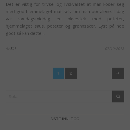
Det er viktig for trivsel og livskvalitet at man koser seg
med god hjemmelaget mat selv om man bør alene. I dag
var søndagsmiddag en oksestek med poteter,
hjemmelaget saus, poteter og grønnsaker. Lyst på noe
godt så kan dette…
Av
Siri
07/10/2018
1
2
SISTE INNLEGG