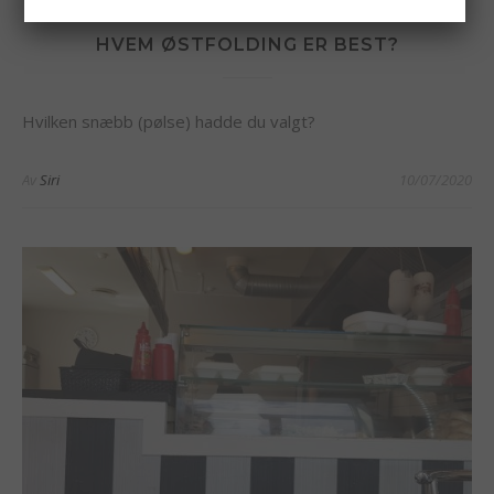
,
,
,
,
HALDEN
KOSTHOLD
MAT
MATLAGING
ØSTFOLD
HVEM ØSTFOLDING ER BEST?
Hvilken snæbb (pølse) hadde du valgt?
Av
Siri
10/07/2020