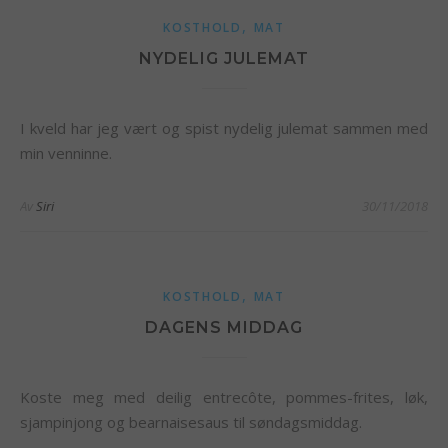
,
KOSTHOLD
MAT
NYDELIG JULEMAT
I kveld har jeg vært og spist nydelig julemat sammen med
min venninne.
Av
Siri
30/11/2018
,
KOSTHOLD
MAT
DAGENS MIDDAG
Koste meg med deilig entrecôte, pommes-frites, løk,
sjampinjong og bearnaisesaus til søndagsmiddag.