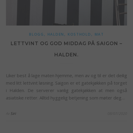
,
,
,
BLOGG
HALDEN
KOSTHOLD
MAT
LETTVINT OG GOD MIDDAG PÅ SAIGON –
HALDEN.
Liker best å lage maten hjemme, men av og til er det deilig
med litt lettvint løsning. Saigon er et gatekjøkken på torget
i Halden. De serverer vanlig gatekjøkken at men også
asiatiske retter. Alltid hyggelig betjening som møter deg…
Av
Siri
08/07/2020