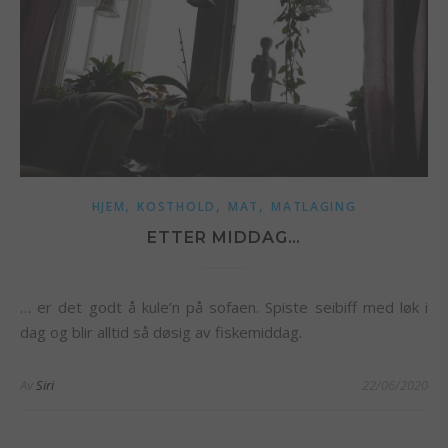
,
,
,
HJEM
KOSTHOLD
MAT
MATLAGING
ETTER MIDDAG…
… er det godt å kule’n på sofaen. Spiste seibiff med løk i
dag og blir alltid så døsig av fiskemiddag.
Av
Siri
22/06/2020