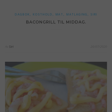
,
,
,
,
DAGBOK
KOSTHOLD
MAT
MATLAGING
SIRI
BACONGRILL TIL MIDDAG.
Av
Siri
26/07/2020