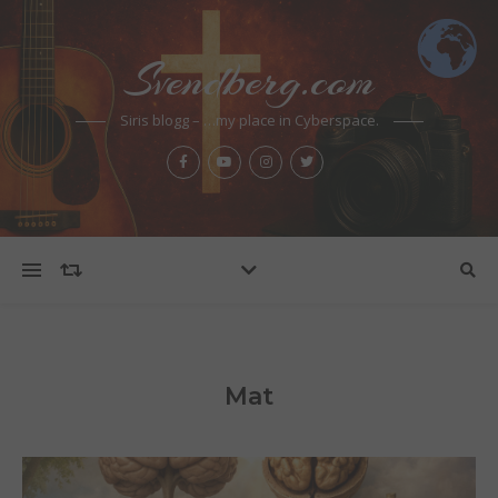
Svendberg.com
Siris blogg – …my place in Cyberspace.
Mat