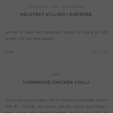
,
,
KOSTHOLD
MAT
MATLAGING
HELSTEKT KYLLING I AIRFRYER.
Airfryer er bare helt fantastisk. Stekte hel kylling på 200
grader i 30 min. Helt supert.
Av
Siri
26/12/2021
MAT
HOMEMADE CHICKEN CHILLI
Warm and cozy Sunday’s call for healthy homemade chicken
chili!
– Usually, this recipe calls for turkey, but today, I
tried it out with ground chicken, and it was JUST AS