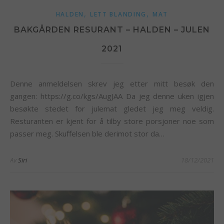
,
,
HALDEN
LETT BLANDING
MAT
BAKGÅRDEN RESURANT – HALDEN – JULEN
2021
Denne anmeldelsen skrev jeg etter mitt besøk den
gangen: https://g.co/kgs/AugJAA Da jeg denne uken igjen
besøkte stedet for julemat gledet jeg meg veldig.
Resturanten er kjent for å tilby store porsjoner noe som
passer meg. Skuffelsen ble derimot stor da…
Av
Siri
18/12/2021