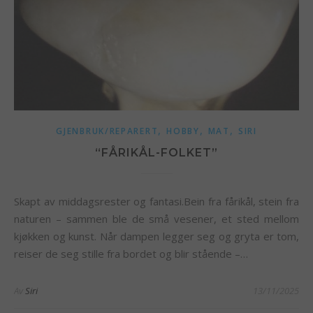
,
,
,
GJENBRUK/REPARERT
HOBBY
MAT
SIRI
“FÅRIKÅL-FOLKET”
Skapt av middagsrester og fantasi.Bein fra fårikål, stein fra
naturen – sammen ble de små vesener, et sted mellom
kjøkken og kunst. Når dampen legger seg og gryta er tom,
reiser de seg stille fra bordet og blir stående –…
Av
Siri
13/11/2025