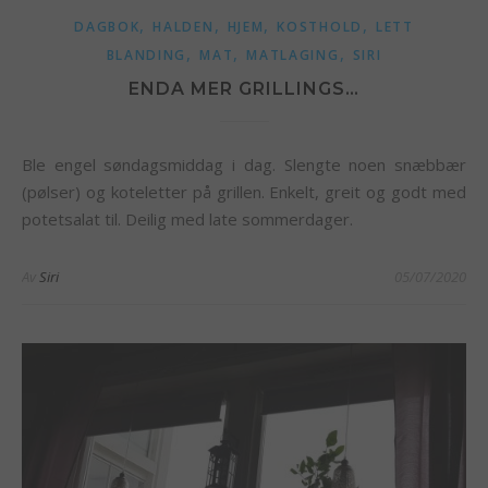
,
,
,
,
DAGBOK
HALDEN
HJEM
KOSTHOLD
LETT
,
,
,
BLANDING
MAT
MATLAGING
SIRI
ENDA MER GRILLINGS…
Ble engel søndagsmiddag i dag. Slengte noen snæbbær
(pølser) og koteletter på grillen. Enkelt, greit og godt med
potetsalat til. Deilig med late sommerdager.
Av
Siri
05/07/2020