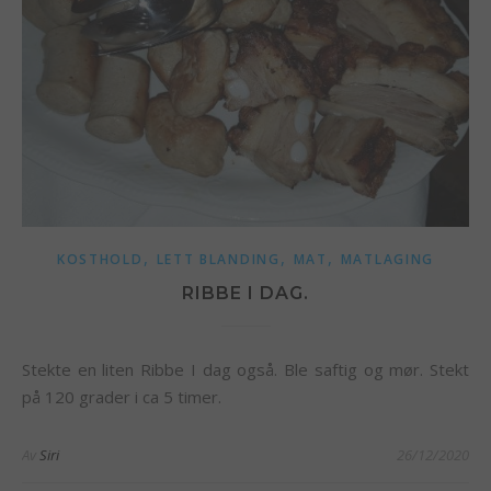
,
,
,
KOSTHOLD
LETT BLANDING
MAT
MATLAGING
RIBBE I DAG.
Stekte en liten Ribbe I dag også. Ble saftig og mør. Stekt
på 120 grader i ca 5 timer.
Av
Siri
26/12/2020