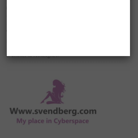
8 Signs Someone in Your Life Is a Real Demon: They Smile,
They Lie, They…
Why God Lets You See What Others Can’t — The
Dangerous Gift of Revelatio…
Drømmer til «virkelighet»