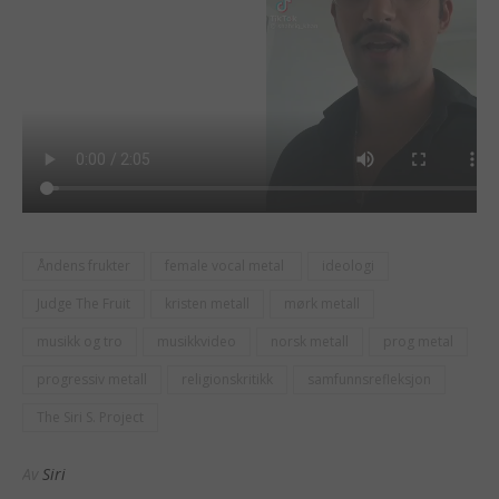
Åndens frukter
female vocal metal
ideologi
Judge The Fruit
kristen metall
mørk metall
musikk og tro
musikkvideo
norsk metall
prog metal
progressiv metall
religionskritikk
samfunnsrefleksjon
The Siri S. Project
Av
Siri