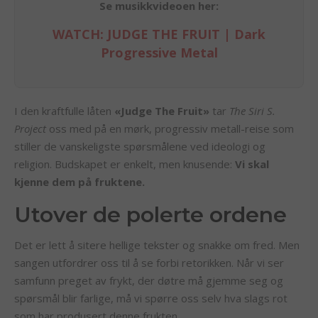
Se musikkvideoen her:
WATCH: JUDGE THE FRUIT | Dark
Progressive Metal
I den kraftfulle låten
«Judge The Fruit»
tar
The Siri S.
Project
oss med på en mørk, progressiv metall-reise som
stiller de vanskeligste spørsmålene ved ideologi og
religion. Budskapet er enkelt, men knusende:
Vi skal
kjenne dem på fruktene.
Utover de polerte ordene
Det er lett å sitere hellige tekster og snakke om fred. Men
sangen utfordrer oss til å se forbi retorikken. Når vi ser
samfunn preget av frykt, der døtre må gjemme seg og
spørsmål blir farlige, må vi spørre oss selv hva slags rot
som har produsert denne frukten.