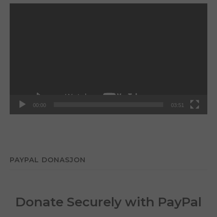
Videoavspiller
00:00
03:51
PAYPAL DONASJON
Donate Securely with PayPal