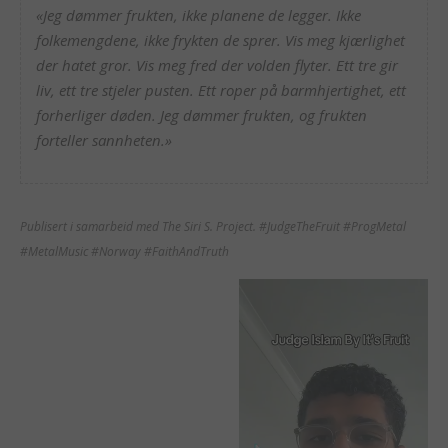
«Jeg dømmer frukten, ikke planene de legger. Ikke
folkemengdene, ikke frykten de sprer. Vis meg kjærlighet
der hatet gror. Vis meg fred der volden flyter. Ett tre gir
liv, ett tre stjeler pusten. Ett roper på barmhjertighet, ett
forherliger døden. Jeg dømmer frukten, og frukten
forteller sannheten.»
Publisert i samarbeid med The Siri S. Project. #JudgeTheFruit #ProgMetal
#MetalMusic #Norway #FaithAndTruth