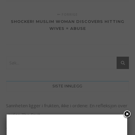
FORRIGE
SHOCKER! MUSLIM WOMAN DISCOVERS HITTING
WIVES = ABUSE
SISTE INNLEGG
Sannheten ligger i frukten, ikke i ordene: En refleksjon over
«Judge The Fruit»
Shocker! Muslim Woman Discovers Hitting Wives = Abuse