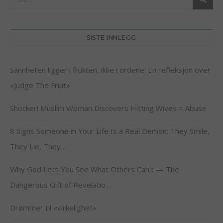
SISTE INNLEGG
Sannheten ligger i frukten, ikke i ordene: En refleksjon over
«Judge The Fruit»
Shocker! Muslim Woman Discovers Hitting Wives = Abuse
8 Signs Someone in Your Life Is a Real Demon: They Smile,
They Lie, They…
Why God Lets You See What Others Can’t — The
Dangerous Gift of Revelatio…
Drømmer til «virkelighet»