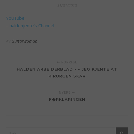
31/01/2010
YouTube
– haldenjente’s Channel
Av
Guitarwoman
FORRIGE
HALDEN ARBEIDERBLAD - - JEG KJENTE AT
KIRURGEN SKAR
NYERE
F�RKLARINGEN