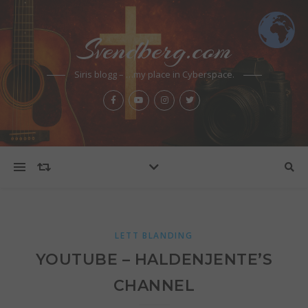
Svendberg.com
Siris blogg – …my place in Cyberspace.
LETT BLANDING
YOUTUBE – HALDENJENTE’S
CHANNEL