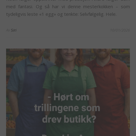
med fantasi. Og så har vi denne mesterkokken – som
tydeligvis leste «1 egg» og tenkte: Selvfølgelig. Hele.
Av
Siri
10/01/2026