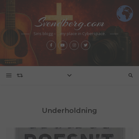
Svendberg.com
Siris blogg – …my place in Cyberspace.
Underholdning