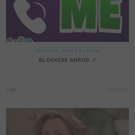
,
GÅTE/VITS
HUMOR & LATTER
BLOKKERE ANROP…?
Av
Siri
04/07/2025