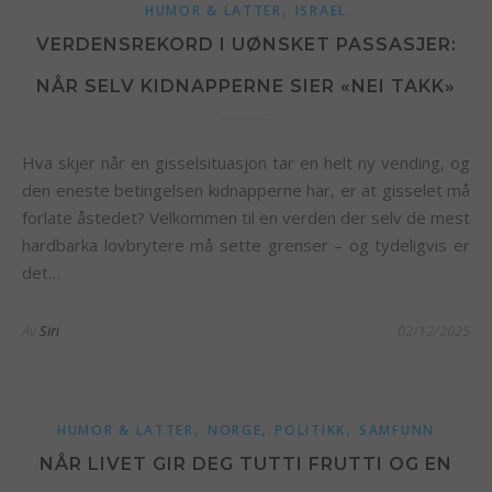
,
HUMOR & LATTER
ISRAEL
VERDENSREKORD I UØNSKET PASSASJER:
NÅR SELV KIDNAPPERNE SIER «NEI TAKK»
Hva skjer når en gisselsituasjon tar en helt ny vending, og
den eneste betingelsen kidnapperne har, er at gisselet må
forlate åstedet? Velkommen til en verden der selv de mest
hardbarka lovbrytere må sette grenser – og tydeligvis er
det…
Av
Siri
02/12/2025
,
,
,
HUMOR & LATTER
NORGE
POLITIKK
SAMFUNN
NÅR LIVET GIR DEG TUTTI FRUTTI OG EN