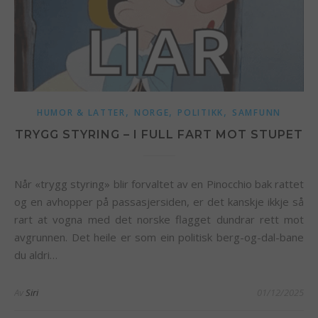
,
,
,
HUMOR & LATTER
NORGE
POLITIKK
SAMFUNN
TRYGG STYRING – I FULL FART MOT STUPET
Når «trygg styring» blir forvaltet av en Pinocchio bak rattet
og en avhopper på passasjersiden, er det kanskje ikkje så
rart at vogna med det norske flagget dundrar rett mot
avgrunnen. Det heile er som ein politisk berg-og-dal-bane
du aldri…
Av
Siri
01/12/2025