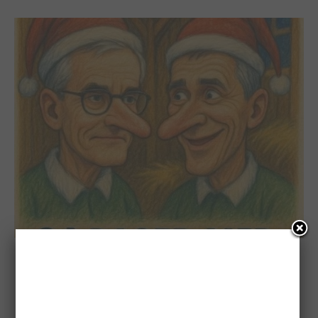
,
,
,
HUMOR & LATTER
NORGE
POLITIKK
SAMFUNN
THE JULEKALENDER 2025: 24 DAGER MED
LØGNER PÅ LÅVEN!