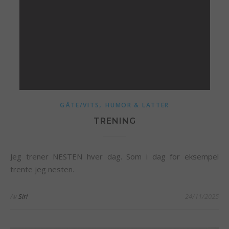
,
GÅTE/VITS
HUMOR & LATTER
TRENING
Jeg trener NESTEN hver dag. Som i dag for eksempel
trente jeg nesten.
Av
Siri
24/11/2025