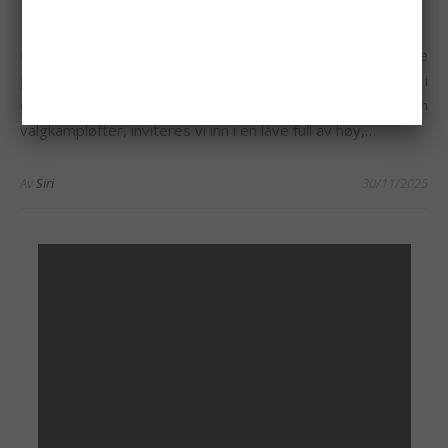
I en tid der politikken ofte overgår komedien, kommer The
Julekalender 2025 som et friskt – og litt stikkende – pust i
desemberlufta. Med to nisser med neser lange som
valgkampløfter, inviteres vi inn i en låve full av høy,…
Av
Siri
30/11/2025