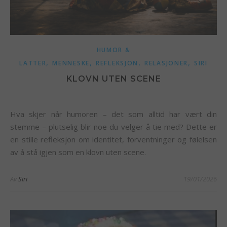
HUMOR &
,
,
,
,
LATTER
MENNESKE
REFLEKSJON
RELASJONER
SIRI
KLOVN UTEN SCENE
Hva skjer når humoren – det som alltid har vært din
stemme – plutselig blir noe du velger å tie med? Dette er
en stille refleksjon om identitet, forventninger og følelsen
av å stå igjen som en klovn uten scene.
Av
Siri
19/01/2026