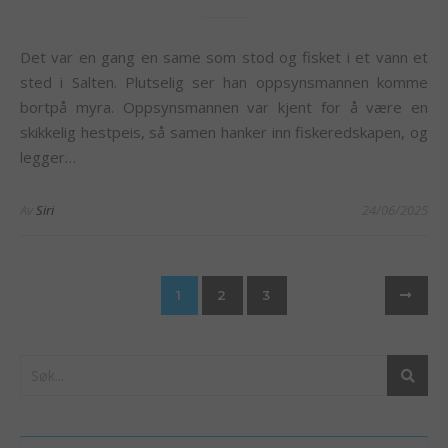
Det var en gang en same som stod og fisket i et vann et
sted i Salten. Plutselig ser han oppsynsmannen komme
bortpå myra. Oppsynsmannen var kjent for å være en
skikkelig hestpeis, så samen hanker inn fiskeredskapen, og
legger…
Av
Siri
24/06/2025
1
2
3