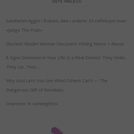
SISTE INNLEGG
Sannheten ligger i frukten, ikke i ordene: En refleksjon over
«Judge The Fruit»
Shocker! Muslim Woman Discovers Hitting Wives = Abuse
8 Signs Someone in Your Life Is a Real Demon: They Smile,
They Lie, They…
Why God Lets You See What Others Can’t — The
Dangerous Gift of Revelatio…
Drømmer til «virkelighet»