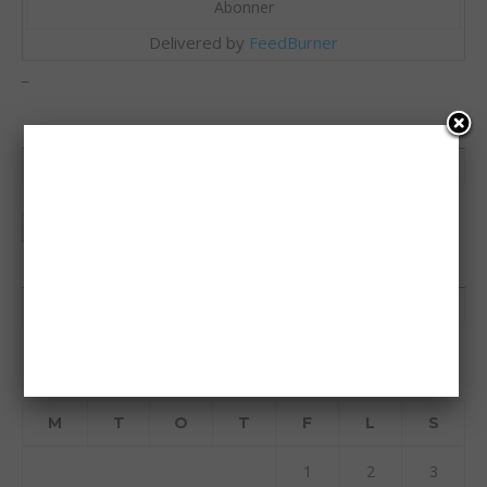
Delivered by
FeedBurner
_
FØLG
KALENDER
mai 2026
M
T
O
T
F
L
S
1
2
3