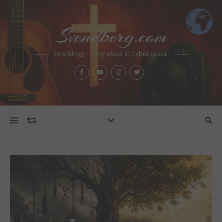
Svendberg.com
Siris blogg – …my place in Cyberspace.