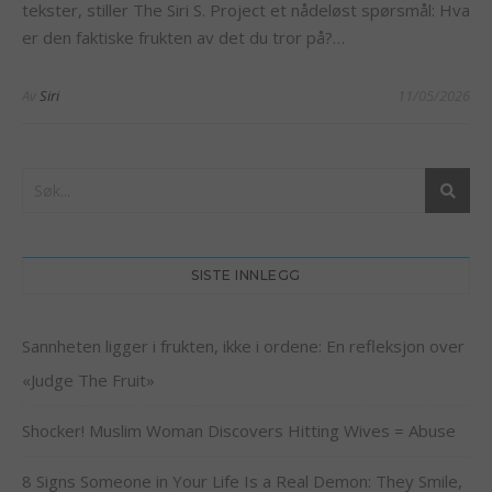
tekster, stiller The Siri S. Project et nådeløst spørsmål: Hva
er den faktiske frukten av det du tror på?…
Av
Siri
11/05/2026
SISTE INNLEGG
Sannheten ligger i frukten, ikke i ordene: En refleksjon over
«Judge The Fruit»
Shocker! Muslim Woman Discovers Hitting Wives = Abuse
8 Signs Someone in Your Life Is a Real Demon: They Smile,