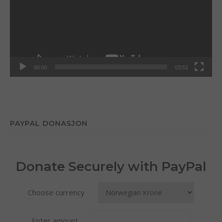
00:00
03:51
PAYPAL DONASJON
Donate Securely with PayPal
Choose currency
Enter amount