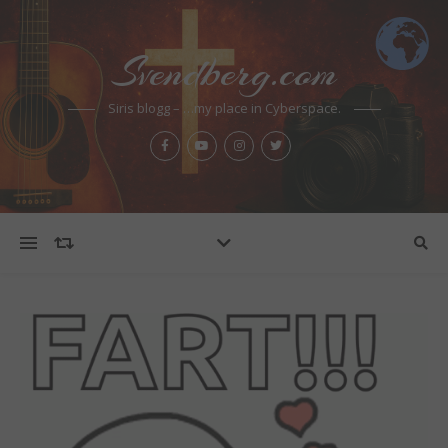
Svendberg.com
Siris blogg – …my place in Cyberspace.