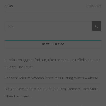
Av
Siri
21/06/2025
SISTE INNLEGG
Sannheten ligger i frukten, ikke i ordene: En refleksjon over
«Judge The Fruit»
Shocker! Muslim Woman Discovers Hitting Wives = Abuse
8 Signs Someone in Your Life Is a Real Demon: They Smile,
They Lie, They…