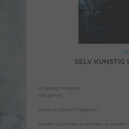
BI
SELV KUNSTIG 
AI=kunstig intelligens
(Del gjerne)
Spurte AI (ChatGPT) følgende:
Dersom du (AI) skal anslå hvilken av verden r