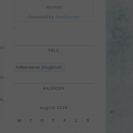
Delivered by
FeedBurner
_
ed
FØLG
te
KALENDER
k,
august 2026
M
T
O
T
F
L
S