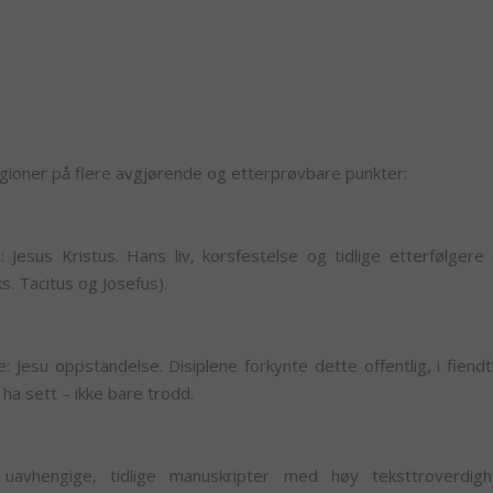
igioner på flere avgjørende og etterprøvbare punkter:
 Jesus Kristus. Hans liv, korsfestelse og tidlige etterfølgere 
ks. Tacitus og Josefus).
Jesu oppstandelse. Disiplene forkynte dette offentlig, i fiendtl
å ha sett – ikke bare trodd.
vhengige, tidlige manuskripter med høy teksttroverdigh