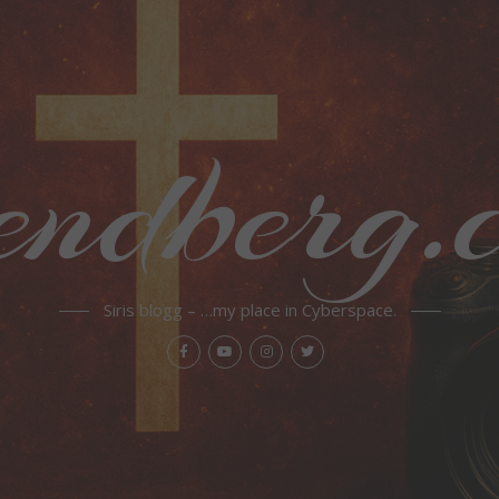
endberg.
Siris blogg – …my place in Cyberspace.