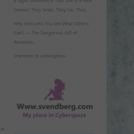
8 Signs Someone in Your Life Is a Real
Demon: They Smile, They Lie, They…
Why God Lets You See What Others
Can’t — The Dangerous Gift of
Revelatio…
Drømmer til «virkelighet»
un