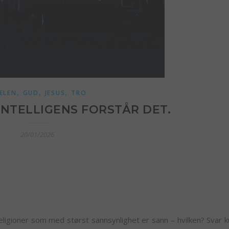
,
,
,
BELEN
GUD
JESUS
TRO
INTELLIGENS FORSTÅR DET.
20/01/2026
eligioner som med størst sannsynlighet er sann – hvilken? Svar k