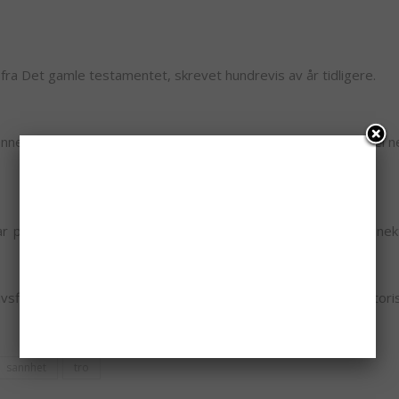
fra Det gamle testamentet, skrevet hundrevis av år tidligere.
menneskets vei opp til Gud, handler kristendommen om Guds vei n
på onde, lidelse, moral, mening, skyld og håp – uten å benek
filosofi, men en tro som inviterer til å bli etterprøvd historis
sannhet
tro