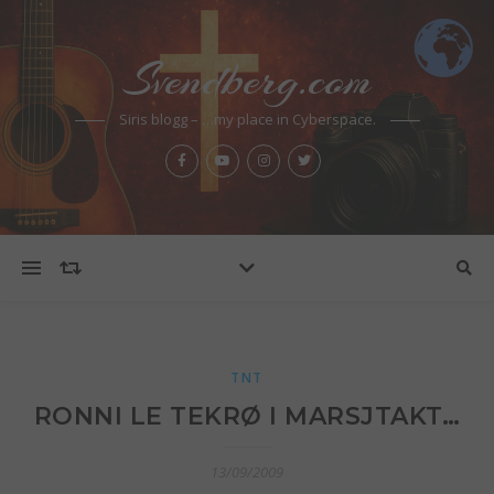
Svendberg.com
Siris blogg – …my place in Cyberspace.
TNT
RONNI LE TEKRØ I MARSJTAKT…
13/09/2009