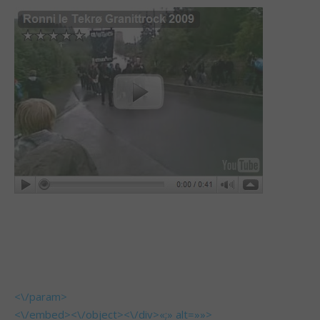
<\/param>
<\/embed><\/object><\/div>«;» alt=»»>