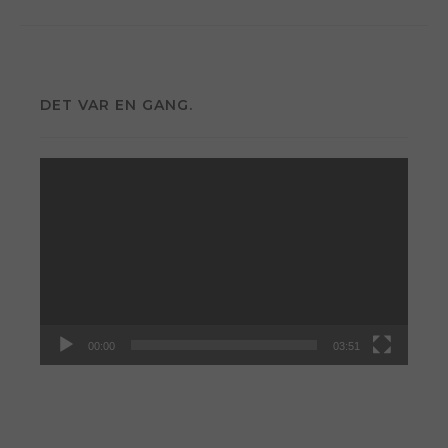
DET VAR EN GANG.
Videoavspiller
00:00
03:51