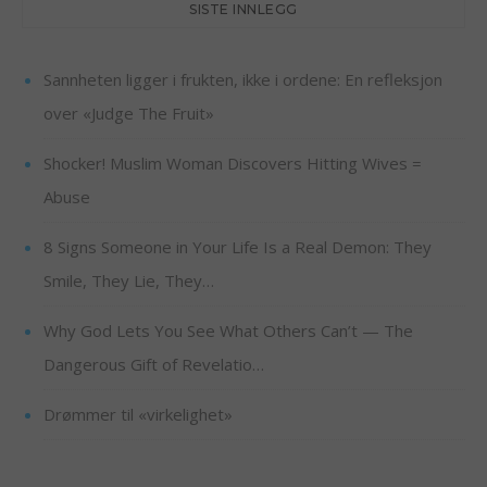
SISTE INNLEGG
Sannheten ligger i frukten, ikke i ordene: En refleksjon
over «Judge The Fruit»
Shocker! Muslim Woman Discovers Hitting Wives =
Abuse
8 Signs Someone in Your Life Is a Real Demon: They
Smile, They Lie, They…
Why God Lets You See What Others Can’t — The
Dangerous Gift of Revelatio…
Drømmer til «virkelighet»