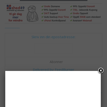
_________
Skriv inn din epostadresse:
Delivered by
FeedBurner
_
FØLG