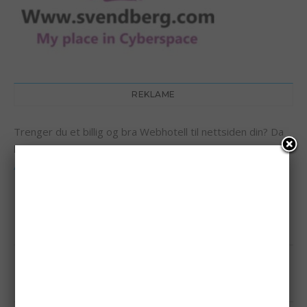
REKLAME
Trenger du et billig og bra Webhotell til nettsiden din? Da
kan jeg anbefale
SHED49 - BRA OG BILLIG WEBHOTELL -
ANBEFALES