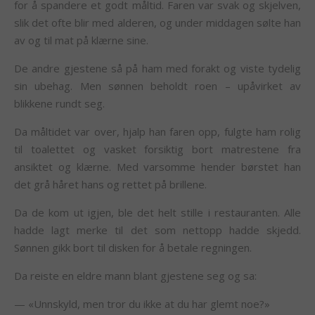
for å spandere et godt måltid. Faren var svak og skjelven,
slik det ofte blir med alderen, og under middagen sølte han
av og til mat på klærne sine.
De andre gjestene så på ham med forakt og viste tydelig
sin ubehag. Men sønnen beholdt roen – upåvirket av
blikkene rundt seg.
Da måltidet var over, hjalp han faren opp, fulgte ham rolig
til toalettet og vasket forsiktig bort matrestene fra
ansiktet og klærne. Med varsomme hender børstet han
det grå håret hans og rettet på brillene.
Da de kom ut igjen, ble det helt stille i restauranten. Alle
hadde lagt merke til det som nettopp hadde skjedd.
Sønnen gikk bort til disken for å betale regningen.
Da reiste en eldre mann blant gjestene seg og sa:
— «Unnskyld, men tror du ikke at du har glemt noe?»