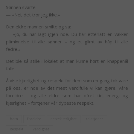
Sønnen svarte:
— «Nei, det tror jeg ikke.»
Den eldre mannen smilte og sa:
— «Jo, du har lagt igjen noe. Du har etterlatt en vakker
påminnelse til alle sønner – og et glimt av håp til alle
fedre.»
Det ble så stille i lokalet at man kunne hørt en knappenål
falle.
Å vise kjærlighet og respekt for dem som en gang tok vare
på oss, er noe av det mest verdifulle vi kan gjøre. Våre
foreldre – og alle eldre som har ofret tid, energi og
kjærlighet – fortjener vår dypeste respekt.
barn
foreldre
nestekjærlighet
relasjoner
Respekt
Verdighet