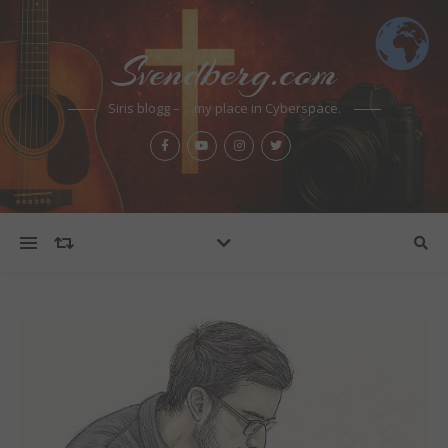
Svendberg.com
Siris blogg – …my place in Cyberspace.