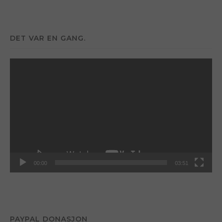
DET VAR EN GANG.
Videoavspiller
00:00
03:51
PAYPAL DONASJON