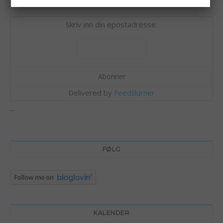
_________
Skriv inn din epostadresse:
Delivered by
FeedBurner
_
FØLG
KALENDER