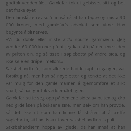
godtok veddemålet. Gamlefar tok ut gebisset sitt og bet
det friske øyet.
Den lamslåtte revisor’n innså nå at han tapte og mista 30
000 kroner, med gamlefar’s advokat som vitne. Han
begynte å bli nervøs.
«Vil du doble eller miste alt?» spurte gammær’n. «Jeg
vedder 60 000 kroner på at jeg kan stå på den ene siden
av pulten din, og så tisse i søplebøtta på andre sida, og
ikke søle en dråpe i mellom.»
Saksbehandlær’n, som allerede hadde tapt to ganger, var
forsiktig nå, men han så nøye etter og tenkte at det ikke
var mulig for den gamle mannen å gjennomføre et slikt
stunt, så han godtok veddemålet igjen.
Gamlefar stilte seg opp på den ene sidea av pulten og dro
ned glidelåsen på buksene sine, men selv om han prøvde,
så det ikke ut som han kunne få strålen til å treffe
søplebøtta, så han tissa utover saksbehandlærn’s pult.
Saksbehandlær’n hoppa av glede, da han innså at han