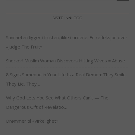
SISTE INNLEGG
Sannheten ligger i frukten, ikke i ordene: En refleksjon over
«Judge The Fruit»
Shocker! Muslim Woman Discovers Hitting Wives = Abuse
8 Signs Someone in Your Life Is a Real Demon: They Smile,
They Lie, They…
Why God Lets You See What Others Can’t — The
Dangerous Gift of Revelatio…
Drømmer til «virkelighet»