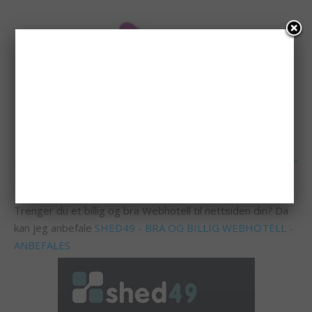
REKLAME
Trenger du et billig og bra Webhotell til nettsiden din? Da
kan jeg anbefale
SHED49 - BRA OG BILLIG WEBHOTELL -
ANBEFALES