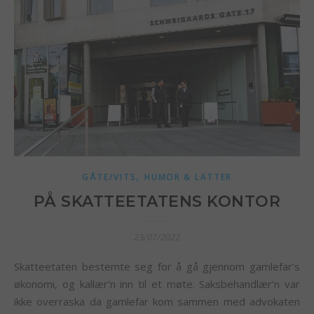
,
GÅTE/VITS
HUMOR & LATTER
PÅ SKATTEETATENS KONTOR
23/07/2022
Skatteetaten bestemte seg for å gå gjennom gamlefar’s
økonomi, og kallær’n inn til et møte. Saksbehandlær’n var
ikke overraska da gamlefar kom sammen med advokaten