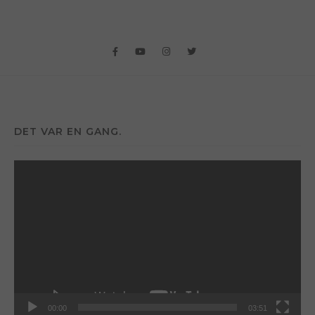
DET VAR EN GANG.
Videoavspiller
00:00
03:51