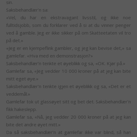
sin.
Saksbehandlær’n sa:
«Vel, du har en ekstravagant livsstil, og ikke noe
fulltidsjobb, som du forklarer ved å si at du vinner penger
ved å gamble. Jeg er ikke sikker på om Skatteetaten vil tro
på det.»
«Jeg er en kjempeflink gambler, og jeg kan bevise det,» sa
gamlefar. «Hva med en demonstrasjon?»
Saksbehandlær’n tenkte et øyeblikk og sa, «OK. Kjør på.»
Gamlefar sa, «Jeg vedder 10 000 kroner på at jeg kan bite
mitt eget øye.»
Saksbehandlær’n tenkte igjen et øyeblikk og sa, «Det er et
veddemål.»
Gamlefar tok ut glassøyet sitt og bet det. Saksbehandlær’n
fikk hakeslepp.
Gamlefar sa, «Nå, jeg vedder 20 000 kroner på at jeg kan
bite det andre øyet mitt.»
Da så saksbehandlær’n at gamlefar ikke var blind, så han