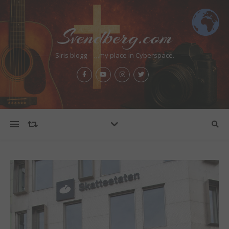
Svendberg.com
Siris blogg – …my place in Cyberspace.