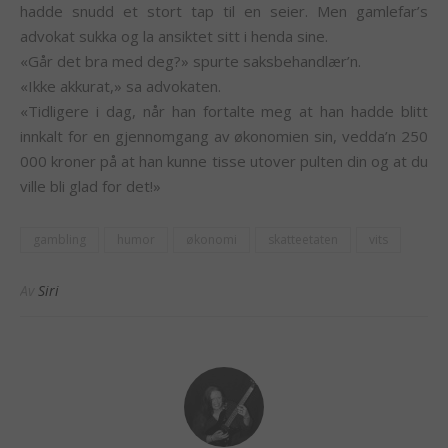
hadde snudd et stort tap til en seier. Men gamlefar’s
advokat sukka og la ansiktet sitt i henda sine.
«Går det bra med deg?» spurte saksbehandlær’n.
«Ikke akkurat,» sa advokaten.
«Tidligere i dag, når han fortalte meg at han hadde blitt
innkalt for en gjennomgang av økonomien sin, vedda’n 250
000 kroner på at han kunne tisse utover pulten din og at du
ville bli glad for det!»
gambling
humor
økonomi
skatteetaten
vits
Av
Siri