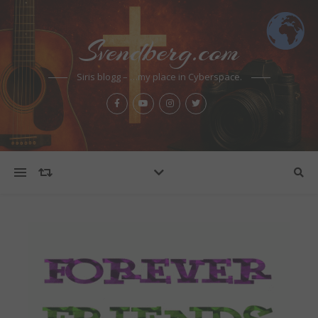
Svendberg.com
Siris blogg – …my place in Cyberspace.