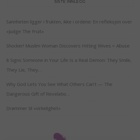
SISTE INNLEGG
Sannheten ligger i frukten, ikke i ordene: En refleksjon over
«Judge The Fruit»
Shocker! Muslim Woman Discovers Hitting Wives = Abuse
8 Signs Someone in Your Life Is a Real Demon: They Smile,
They Lie, They…
Why God Lets You See What Others Can’t — The
Dangerous Gift of Revelatio…
Drømmer til «virkelighet»