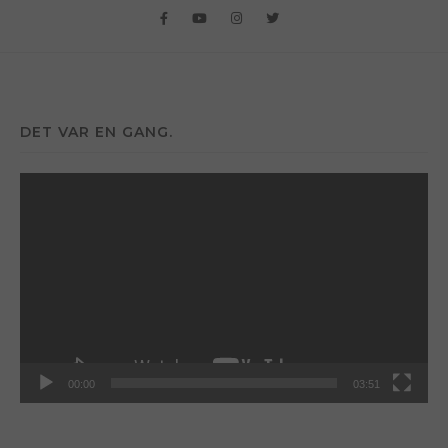
DET VAR EN GANG.
Videoavspiller
00:00
03:51