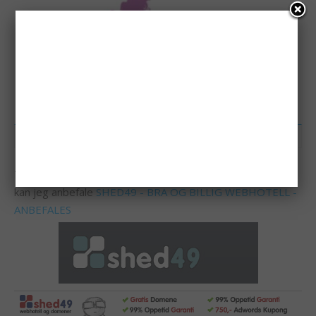
REKLAME
Trenger du et billig og bra Webhotell til nettsiden din? Da
kan jeg anbefale
SHED49 - BRA OG BILLIG WEBHOTELL -
ANBEFALES